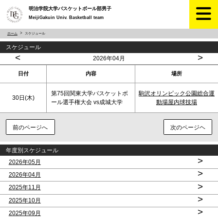
明治学院大学バスケットボール部男子
MeijiGakuin Univ. Basketball team
ホーム
スケジュール
スケジュール
<
>
2026年04月
日付
内容
場所
第75回関東大学バスケットボ
駒沢オリンピック公園総合運
30日(木)
ール選手権大会 vs成城大学
動場屋内球技場
前のページへ
次のページヘ
年度別スケジュール
>
2026年05月
>
2026年04月
>
2025年11月
>
2025年10月
>
2025年09月