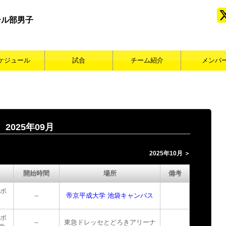
ール部男子
ケジュール
試合
チーム紹介
メンバ
2025年09月
2025年10月 ＞
開始時間
場所
備考
トボ
--
帝京平成大学 池袋キャンパス
トボ
--
東急ドレッセとどろきアリーナ