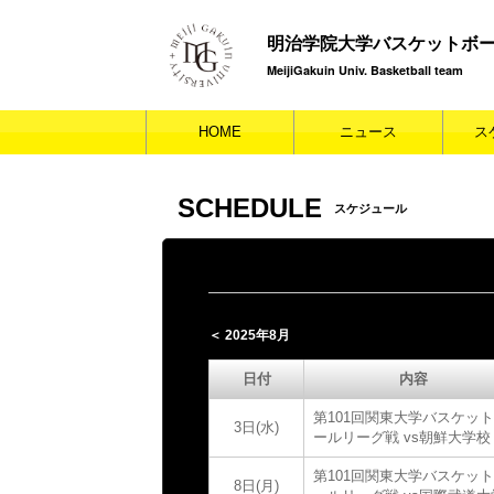
明治学院大学バスケットボ
MeijiGakuin Univ. Basketball team
HOME
ニュース
ス
SCHEDULE
スケジュール
＜ 2025年8月
日付
内容
第101回関東大学バスケッ
3日(水)
ールリーグ戦 vs朝鮮大学校
第101回関東大学バスケッ
8日(月)