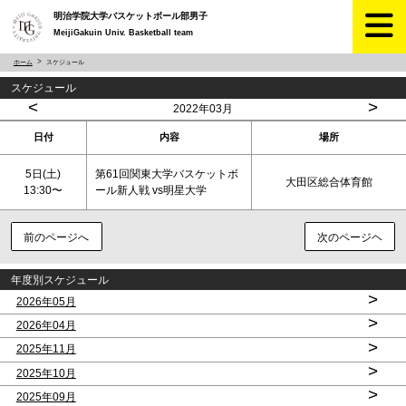
明治学院大学バスケットボール部男子
MeijiGakuin Univ. Basketball team
ホーム
スケジュール
スケジュール
<
>
2022年03月
日付
内容
場所
5日(
土
)
第61回関東大学バスケットボ
大田区総合体育館
13:30〜
ール新人戦 vs明星大学
前のページへ
次のページヘ
年度別スケジュール
>
2026年05月
>
2026年04月
>
2025年11月
>
2025年10月
>
2025年09月