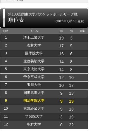
第100回関東大学バスケットボールリーグ戦
順位表
(2026年1月16日更新)
順位
チーム
勝
負
勝率
1
埼玉工業大学
19
3
2
杏林大学
17
5
3
國學院大學
16
6
4
慶應義塾大学
14
8
5
東京成徳大学
14
8
6
帝京平成大学
12
10
7
玉川大学
10
12
8
国際武道大学
9
13
9
明治学院大学
9
13
10
東京経済大学
9
13
11
学習院大学
3
19
12
朝鮮大学
0
22