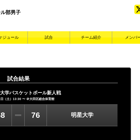
ール部男子
ケジュール
試合
チーム紹介
メンバ
試合結果
東大学バスケットボール新人戦
5日（土）13:30 〜 ＠大田区総合体育館
58
76
明星大学