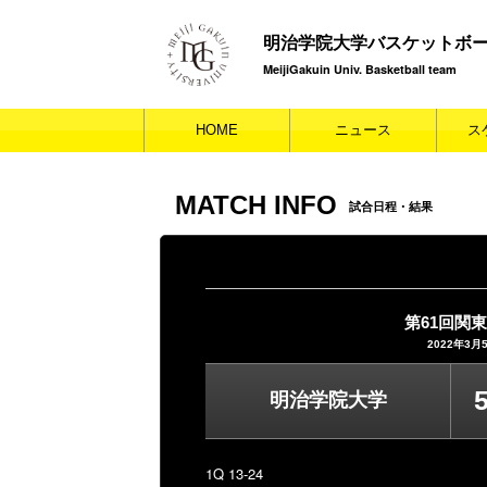
明治学院大学バスケットボ
MeijiGakuin Univ. Basketball team
HOME
ニュース
ス
MATCH INFO
試合日程・結果
第61回関
2022年3月
明治学院大学
1Q 13-24