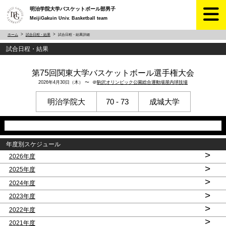
明治学院大学バスケットボール部男子
MeijiGakuin Univ. Basketball team
ホーム
試合日程・結果
試合日程・結果詳細
試合日程・結果
第75回関東大学バスケットボール選手権大会
2026年4月30日（木） 〜 ＠
駒沢オリンピック公園総合運動場屋内球技場
明治学院大
70 - 73
成城大学
年度別スケジュール
>
2026年度
>
2025年度
>
2024年度
>
2023年度
>
2022年度
>
2021年度