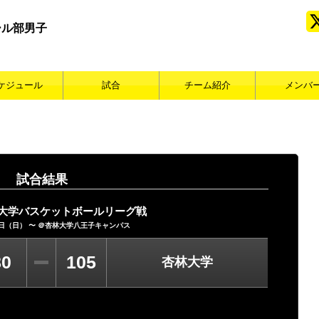
ール部男子
ケジュール
試合
チーム紹介
メンバ
試合結果
東大学バスケットボールリーグ戦
8日（日） 〜 ＠
杏林大学八王子キャンパス
80
105
杏林大学