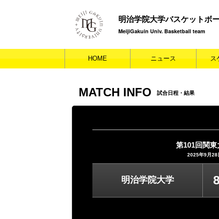
明治学院大学バスケットボ
MeijiGakuin Univ. Basketball team
HOME
ニュース
ス
MATCH INFO
試合日程・結果
第101回関
2025年9月2
明治学院大学