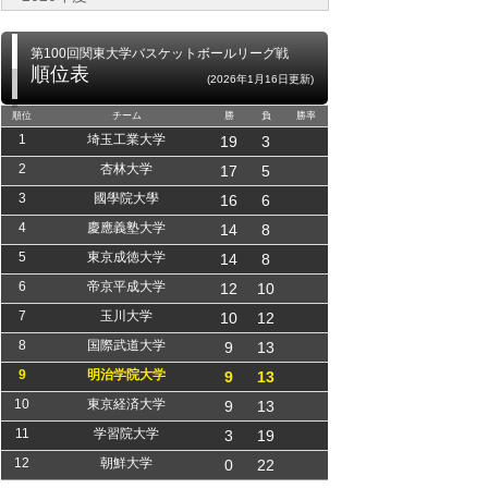
第100回関東大学バスケットボールリーグ戦
順位表
(2026年1月16日更新)
順位
チーム
勝
負
勝率
1
埼玉工業大学
19
3
2
杏林大学
17
5
3
國學院大學
16
6
4
慶應義塾大学
14
8
5
東京成徳大学
14
8
6
帝京平成大学
12
10
7
玉川大学
10
12
8
国際武道大学
9
13
9
明治学院大学
9
13
10
東京経済大学
9
13
11
学習院大学
3
19
12
朝鮮大学
0
22