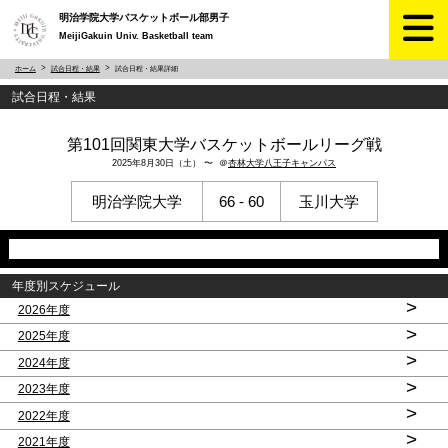
明治学院大学バスケットボール部男子
MeijiGakuin Univ. Basketball team
ホーム
試合日程・結果
試合日程・結果詳細
試合日程・結果
第101回関東大学バスケットボールリーグ戦
2025年8月30日（土） 〜 ＠
杏林大学八王子キャンパス
明治学院大学
66 - 60
玉川大学
年度別スケジュール
>
2026年度
>
2025年度
>
2024年度
>
2023年度
>
2022年度
>
2021年度