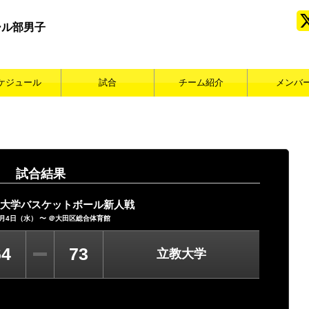
ール部男子
ケジュール
試合
チーム紹介
メンバ
試合結果
東大学バスケットボール新人戦
6月4日（水） 〜 ＠
大田区総合体育館
64
73
立教大学