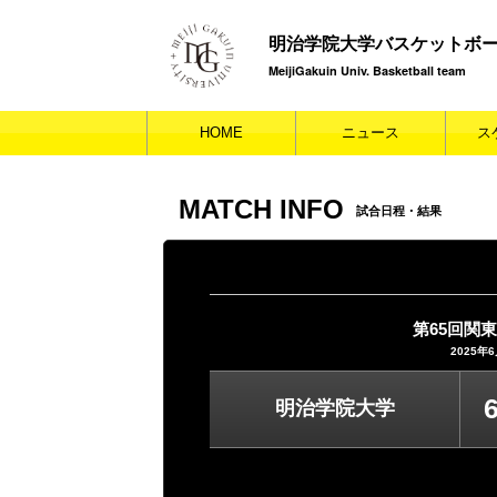
明治学院大学バスケットボ
MeijiGakuin Univ. Basketball team
HOME
ニュース
ス
MATCH INFO
試合日程・結果
第65回関
2025年
明治学院大学