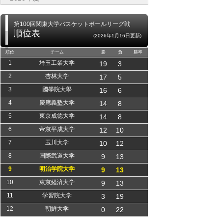
第100回関東大学バスケットボールリーグ戦
順位表
(2026年1月16日更新)
順位
チーム
勝
負
勝率
1
埼玉工業大学
19
3
2
杏林大学
17
5
3
國學院大學
16
6
4
慶應義塾大学
14
8
5
東京成徳大学
14
8
6
帝京平成大学
12
10
7
玉川大学
10
12
8
国際武道大学
9
13
9
明治学院大学
9
13
10
東京経済大学
9
13
11
学習院大学
3
19
12
朝鮮大学
0
22