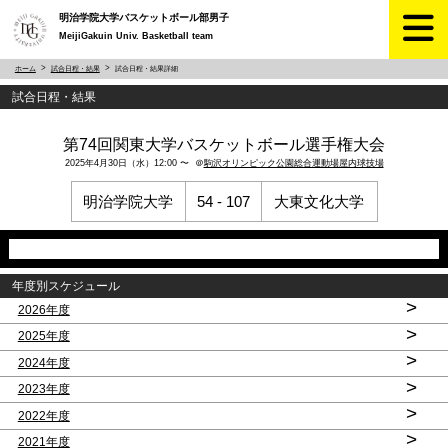
明治学院大学バスケットボール部男子
MeijiGakuin Univ. Basketball team
ホーム
試合日程・結果
試合日程・結果詳細
試合日程・結果
第74回関東大学バスケットボール選手権大会
2025年4月30日（水）12:00 〜 ＠
駒沢オリンピック公園総合運動場屋内球技場
明治学院大学
54 - 107
大東文化大学
年度別スケジュール
>
2026年度
>
2025年度
>
2024年度
>
2023年度
>
2022年度
>
2021年度