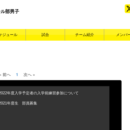
ール部男子
ケジュール
試合
チーム紹介
メンバ
« 前へ
1
次へ »
2022年度入学予定者の入学前練習参加について
2021年度生 部員募集